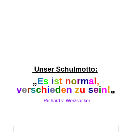
Im Projekt haben sich die SchülerInnen das
Schuljahr 2022/ 2023 über mit Themen zu
Nachhaltigkeit und unserem persönlichen Einfluss
auseinandergesetzt. Der Grundkonzeption der
Nachhaltigkeit folgend: Wissen – Bewerten –
Handeln beschäftigten wir uns zuerst mit der...
Unser Schulmotto:
„
E
s
i
s
t
n
o
r
m
a
l
,
v
e
r
s
c
h
i
e
d
e
n
z
u
s
e
i
n
!
„
Richard v. Weizsäcker