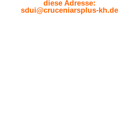
diese Adresse:
sdui@cruceniarsplus-kh.de
Aktuelle Informationen
Am 31. Oktober 2024 machten sich 108
SchülerInnen der 9. Jahrgangsstufe um 07:30 Uhr
auf den Weg nach Schleiden zur ehemaligen NS-
Ordensschule. Die Stimmung im Bus war von
Aufregung und Neugier geprägt. Nach einer
dreistündigen Fahrt erreichten wir unser Ziel
und...